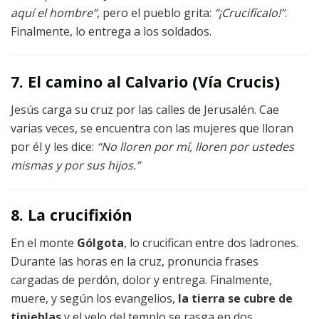
aquí el hombre”
, pero el pueblo grita:
“¡Crucifícalo!”
.
Finalmente, lo entrega a los soldados.
7. El camino al Calvario (Vía Crucis)
Jesús carga su cruz por las calles de Jerusalén. Cae
varias veces, se encuentra con las mujeres que lloran
por él y les dice:
“No lloren por mí, lloren por ustedes
mismas y por sus hijos.”
8. La crucifixión
En el monte
Gólgota
, lo crucifican entre dos ladrones.
Durante las horas en la cruz, pronuncia frases
cargadas de perdón, dolor y entrega. Finalmente,
muere, y según los evangelios,
la tierra se cubre de
tinieblas
y el velo del templo se rasga en dos.