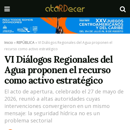
Inicio
»
REPÚBLICA
»
VI Diálogos Regionales del Agua proponen el
recurso como activo estratégico
VI Diálogos Regionales del
Agua proponen el recurso
como activo estratégico
El acto de apertura, celebrado el 27 de mayo de
2026, reunió a altas autoridades cuyas
intervenciones convergieron en un mismo
mensaje: la seguridad hídrica no es un
problema sectorial