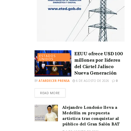
EEUU ofrece USD 100
ESTADOS
UNIDOS
millones por líderes
del Cártel Jalisco
Nueva Generación
BY
ATARDECER PRENSA
6 DE AGOSTO DE 2026
0
READ MORE
Alejandro Londoño lleva a
Medellín su propuesta
artística tras conquistar al
público del Gran Salón BAT