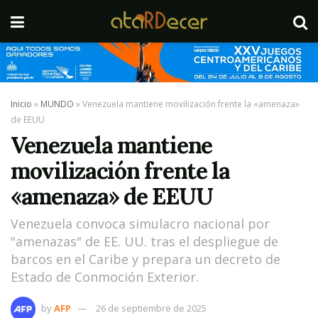
Inicio
»
MUNDO
»
Venezuela mantiene movilización frente la «amenaza»
de EEUU
Venezuela mantiene
movilización frente la
«amenaza» de EEUU
Venezuela convoca simulacro nacional por
"amenazas" de EE. UU. tras el despliegue de
barcos en el Caribe y prepara un decreto de
Estado de Conmoción Exterior.
by
AFP
26 de septiembre de 2025