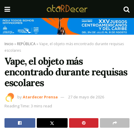
Inicio
»
REPÚBLICA
»
Vape, el objeto más encontrado durante requisas
escolares
Vape, el objeto más
encontrado durante requisas
escolares
by
Atardecer Prensa
27 de mayo de 2026
Reading Time: 3 mins read