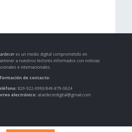
ardecer
es un medio digital comprometido en
ntener a nuestros lectores informados con noticias
cionales e internacionales.
nformación de contacto:
eléfono:
829-922-0990/849-879-0624
orreo electrónico:
atardecerdigital@gmail.com