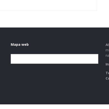
Mapa web
At
ma
na
Elegir la categoría
I
T
C