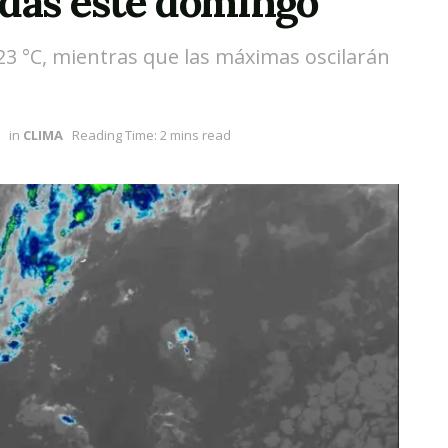
adas este domingo
23 °C, mientras que las máximas oscilarán
in
CLIMA
Reading Time: 2 mins read