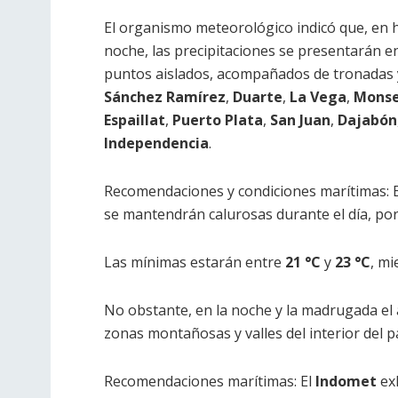
El organismo meteorológico indicó que, en h
noche, las precipitaciones se presentarán e
puntos aislados, acompañados de tronadas 
Sánchez Ramírez
,
Duarte
,
La Vega
,
Monse
Espaillat
,
Puerto Plata
,
San Juan
,
Dajabón
Independencia
.
Recomendaciones y condiciones marítimas: E
se mantendrán calurosas durante el día, por
Las mínimas estarán entre
21 °C
y
23 °C
, mi
No obstante, en la noche y la madrugada el
zonas montañosas y valles del interior del pa
Recomendaciones marítimas: El
Indomet
exh