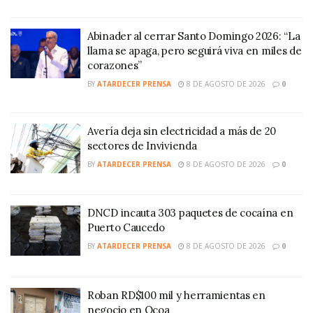
Abinader al cerrar Santo Domingo 2026: “La
llama se apaga, pero seguirá viva en miles de
corazones”
BY
ATARDECER PRENSA
8 DE AGOSTO DE 2026
0
Avería deja sin electricidad a más de 20
sectores de Invivienda
BY
ATARDECER PRENSA
8 DE AGOSTO DE 2026
0
DNCD incauta 303 paquetes de cocaína en
Puerto Caucedo
BY
ATARDECER PRENSA
8 DE AGOSTO DE 2026
0
Roban RD$100 mil y herramientas en
negocio en Ocoa