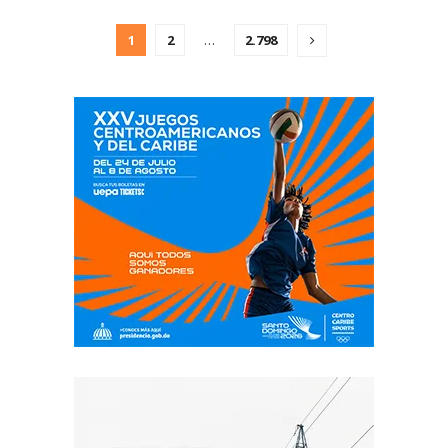
1
2
…
2.798