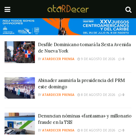
Desfile Dominicano tomará la Sexta Avenida
de Nueva York
BY
ATARDECER PRENSA
9 DE AGOSTO DE 2026
0
Abinader asumiría la presidencia del PRM
este domingo
BY
ATARDECER PRENSA
8 DE AGOSTO DE 2026
0
Denuncian nóminas «fantasma» y millonario
fraude en la TSS
BY
ATARDECER PRENSA
8 DE AGOSTO DE 2026
0