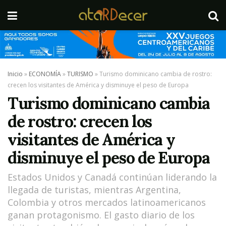
Inicio
»
ECONOMÍA
»
TURISMO
»
Turismo dominicano cambia de rostro:
crecen los visitantes de América y disminuye el peso de Europa
Turismo dominicano cambia
de rostro: crecen los
visitantes de América y
disminuye el peso de Europa
Estados Unidos y Canadá continúan liderando la
llegada de turistas, mientras Argentina,
Colombia y otros mercados latinoamericanos
ganan protagonismo. El gasto diario de los