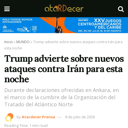
Inicio
»
MUNDO
»
Trump advierte sobre nuevos ataques contra Irán para
esta noche
Trump advierte sobre nuevos
ataques contra Irán para esta
noche
Durante declaraciones ofrecidas en Ankara, en
el marco de la cumbre de la Organización del
Tratado del Atlántico Norte
by
Atardecer Prensa
8 de julio de 2026
Reading Time: 1 min read