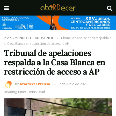
Inicio
»
MUNDO
»
ESTADOS UNIDOS
»
Tribunal de apelaciones respalda a
la Casa Blanca en restricción de acceso a AP
Tribunal de apelaciones
respalda a la Casa Blanca en
restricción de acceso a AP
by
Atardecer Prensa
7 de junio de 2025
Reading Time: 2 mins read