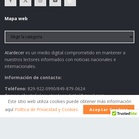
Mapa web
Atardecer
es un medio digital comprometido en mantener a
nuestros lectores informados con noticias nacionales e
internacionales.
Información de contacto:
Teléfono:
829-922-0990/849-879-0624
Correo electrónico:
atardecerdigital@gmail.com
Este sitio web utiliza cookies puede obtener más información
aquí
Política de Privacidad y Cookies
.
Aceptar Cookies
Política de Privacidad
AVISO LEGAL
Contactos
Historia
Política Editorial