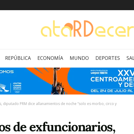
REPÚBLICA
ECONOMÍA
MUNDO
DEPORTES
SA
, diputado PRM dice allanamientos de noche “solo es morbo, circo y
s de exfuncionarios,