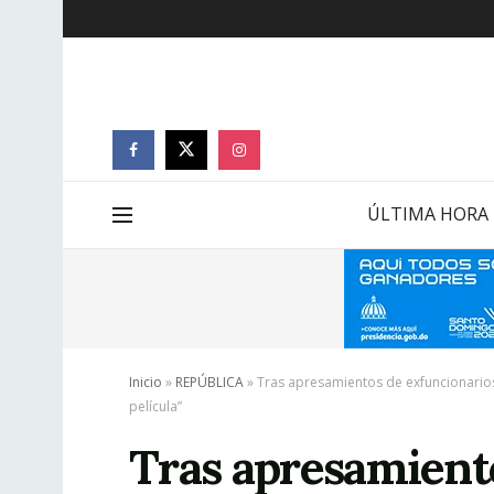
ÚLTIMA HORA
Inicio
»
REPÚBLICA
»
Tras apresamientos de exfuncionarios
película”
Tras apresamiento