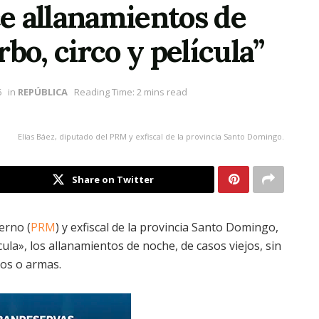
e allanamientos de
bo, circo y película”
6
in
REPÚBLICA
Reading Time: 2 mins read
Elías Báez, diputado del PRM y exfiscal de la provincia Santo Domingo.
Share on Twitter
erno (
PRM
) y exfiscal de la provincia Santo Domingo,
cula», los allanamientos de noche, de casos viejos, sin
os o armas.