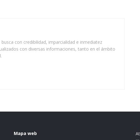
busca con credibilidad, imparcialidad e inmediatez
ualizados con diversas informaciones, tanto en el ámbito
.
Mapa web
At