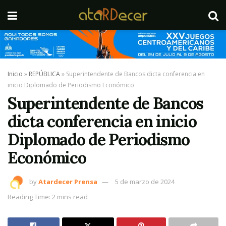
Inicio
»
REPÚBLICA
»
Superintendente de Bancos dicta conferencia en
inicio Diplomado de Periodismo Económico
Superintendente de Bancos
dicta conferencia en inicio
Diplomado de Periodismo
Económico
by
Atardecer Prensa
5 de marzo de 2024
Reading Time: 2 mins read