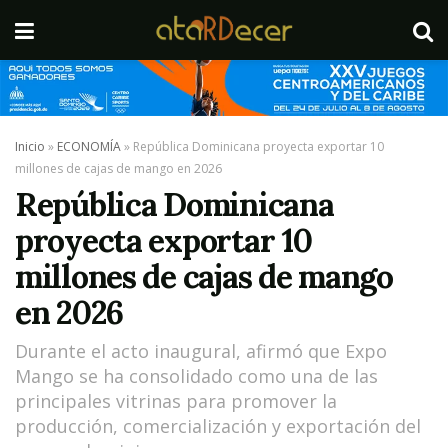
Inicio
»
ECONOMÍA
»
República Dominicana proyecta exportar 10
millones de cajas de mango en 2026
República Dominicana
proyecta exportar 10
millones de cajas de mango
en 2026
Durante el acto inaugural, afirmó que Expo
Mango se ha consolidado como una de las
principales vitrinas para promover la
producción, comercialización y exportación del