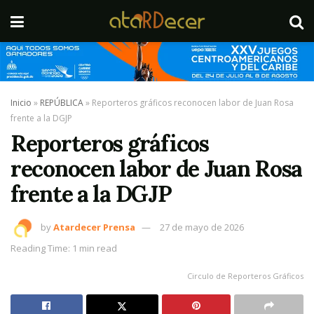
Inicio
»
REPÚBLICA
»
Reporteros gráficos reconocen labor de Juan Rosa
frente a la DGJP
Reporteros gráficos
reconocen labor de Juan Rosa
frente a la DGJP
by
Atardecer Prensa
27 de mayo de 2026
Reading Time: 1 min read
Circulo de Reporteros Gráficos