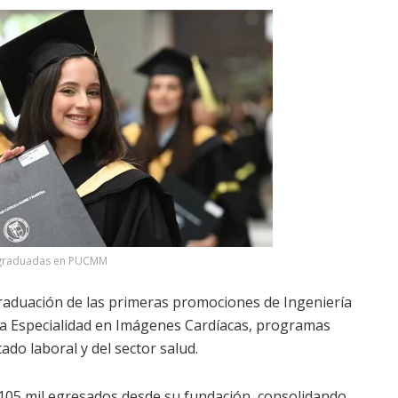
 graduadas en PUCMM
raduación de las primeras promociones de Ingeniería
 la Especialidad en Imágenes Cardíacas, programas
o laboral y del sector salud.
105 mil egresados desde su fundación, consolidando