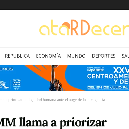
REPÚBLICA
ECONOMÍA
MUNDO
DEPORTES
SA
a a priorizar la dignidad humana ante el auge de la inteligencia
M llama a priorizar