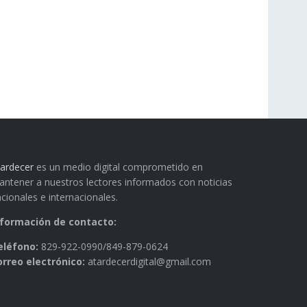
ardecer
es un medio digital comprometido en
ntener a nuestros lectores informados con noticias
cionales e internacionales.
nformación de contacto:
eléfono:
829-922-0990/849-879-0624
orreo electrónico:
atardecerdigital@gmail.com