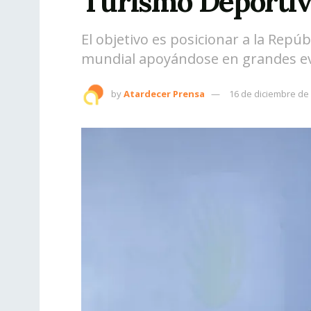
Turismo Deportiv
El objetivo es posicionar a la Repú
mundial apoyándose en grandes ev
by
Atardecer Prensa
16 de diciembre de