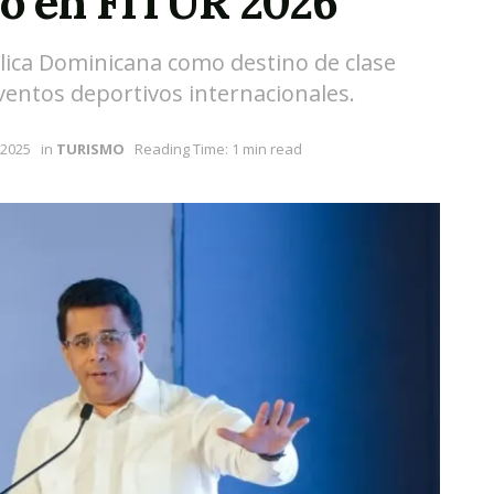
o en FITUR 2026
blica Dominicana como destino de clase
entos deportivos internacionales.
 2025
in
TURISMO
Reading Time: 1 min read