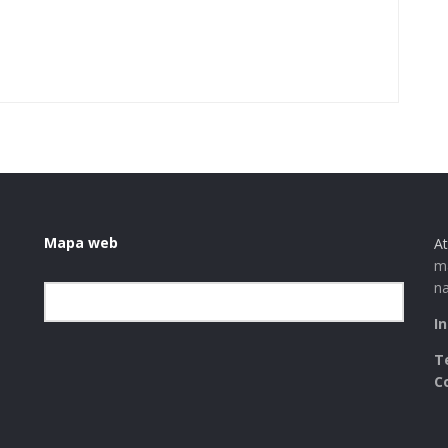
Mapa web
At
ma
na
Elegir la categoría
I
T
C