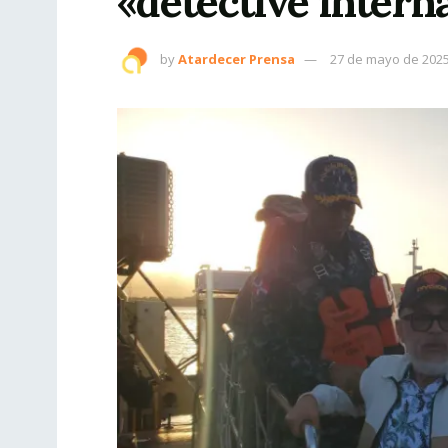
«detective intern
by
Atardecer Prensa
27 de mayo de 202