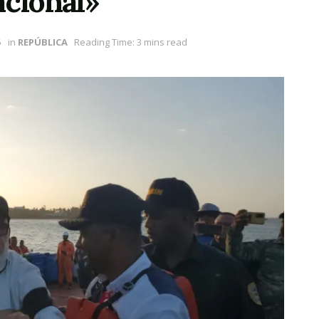
acional»
5
in
REPÚBLICA
Reading Time: 3 mins read