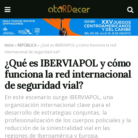
Inicio
»
REPÚBLICA
»
¿Qué es IBERVIAPOL y cómo funciona la red
internacional de seguridad vial?
¿Qué es IBERVIAPOL y cómo
funciona la red internacional
de seguridad vial?
En este escenario surge IBERVIAPOL, una
organización internacional clave para el
desarrollo de estrategias conjuntas, la
profesionalización de los cuerpos policiales y la
reducción de la siniestralidad vial en las
regiones de Iberoamérica y Europa.