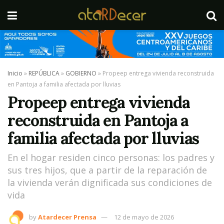
Inicio
»
REPÚBLICA
»
GOBIERNO
»
Propeep entrega vivienda reconstruida
en Pantoja a familia afectada por lluvias
Propeep entrega vivienda
reconstruida en Pantoja a
familia afectada por lluvias
En el hogar residen cinco personas: los padres y
sus tres hijos, que a partir de la reparación de
la vivienda verán dignificada sus condiciones de
vida
by
Atardecer Prensa
12 de mayo de 2026