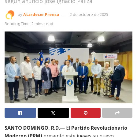
según anunció José Ignacio Paliza.
by
Atardecer Prensa
2 de octubre de 2025
Reading Time: 2 mins read
SANTO DOMINGO, R.D.
— El
Partido Revolucionario
Moderno (PRM)
presentó este jueves su nuevo