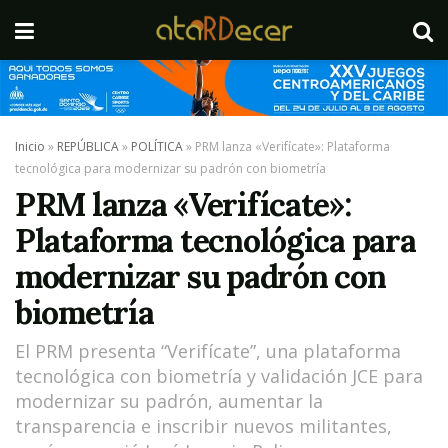
Inicio
»
REPÚBLICA
»
POLÍTICA
»
PRM lanza «Verifícate»: Plataforma
tecnológica para modernizar su padrón con biometría
PRM lanza «Verifícate»:
Plataforma tecnológica para
modernizar su padrón con
biometría
El PRM presenta “Verifícate”, una plataforma
tecnológica con biometría y validación JCE para
modernizar su padrón, aumentar la
transparencia e inscribir nuevos militantes,