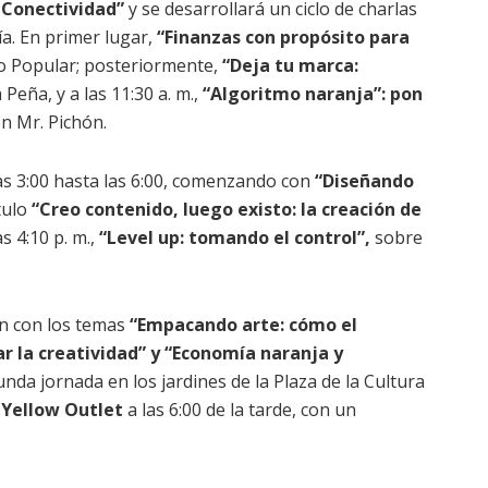
 Conectividad”
y se desarrollará un ciclo de charlas
a. En primer lugar,
“Finanzas con propósito para
co Popular; posteriormente,
“Deja tu marca:
a Peña, y a las 11:30 a. m.,
“Algoritmo naranja”: pon
on Mr. Pichón.
las 3:00 hasta las 6:00, comenzando con
“Diseñando
tulo
“Creo contenido, luego existo: la creación de
las 4:10 p. m.,
“Level up: tomando el control”,
sobre
án con los temas
“Empacando arte: cómo el
r la creatividad” y “Economía naranja y
nda jornada en los jardines de la Plaza de la Cultura
 Yellow Outlet
a las 6:00 de la tarde, con un