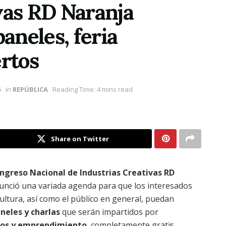
vas RD Naranja
paneles, feria
ertos
6
in
REPÚBLICA
Reading Time: 4 mins read
Share on Twitter
ngreso Nacional de Industrias Creativas RD
unció una variada agenda para que los interesados
 cultura, así como el público en general, puedan
neles y charlas
que serán impartidos por
cios y emprendimiento
, completamente gratis.