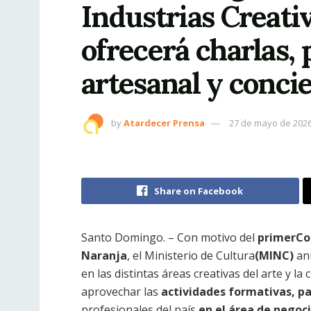
Industrias Creati
ofrecerá charlas, 
artesanal y conci
by
Atardecer Prensa
27 de mayo de 202
Share on Facebook
Santo Domingo. – Con motivo del
primer
Co
Naranja
, el Ministerio de Cultura
(MINC)
an
en las distintas áreas creativas del arte y la
aprovechar las
actividades formativas, pa
profesionales del país
en el área de nego