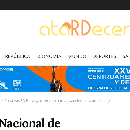
REPÚBLICA
ECONOMÍA
MUNDO
DEPORTES
SA
s Creativas RD Naranja ofrecerá charlas, paneles, feria artesanal y
Nacional de