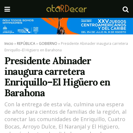
Inicio
»
REPÚBLICA
»
GOBIERNO
»
Presidente Abinader inaugura carretera
Enriquillo–El Higüero en Barahona
Presidente Abinader
inaugura carretera
Enriquillo–El Higüero en
Barahona
Con la entrega de esta vía, culmina una espera
de años para cientos de familias de la región, al
conectar las comunidades de Enriquillo, Cuatro
Bocas, Arroyo Dulce, El Naranjal y El Higüero,