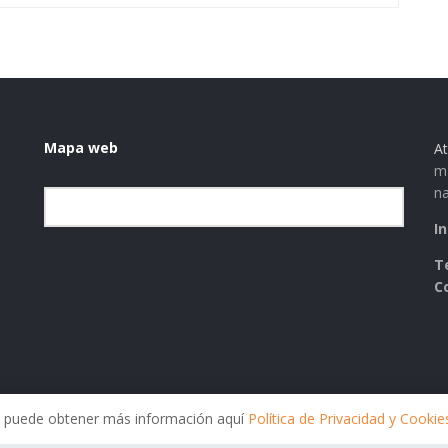
Mapa web
At
ma
na
Elegir la categoría
I
T
C
ies puede obtener más información aquí
Política de Privacidad y Cookie