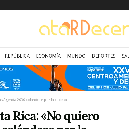
REPÚBLICA
ECONOMÍA
MUNDO
DEPORTES
SA
ás Agenda 2030 colándose por la cocina»
ta Rica: «No quiero