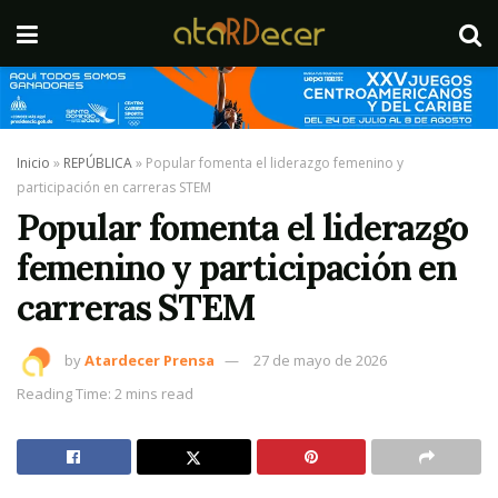
Inicio
»
REPÚBLICA
»
Popular fomenta el liderazgo femenino y
participación en carreras STEM
Popular fomenta el liderazgo
femenino y participación en
carreras STEM
by
Atardecer Prensa
27 de mayo de 2026
Reading Time: 2 mins read