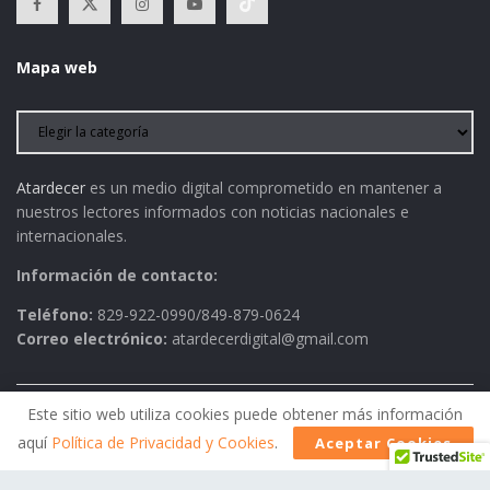
Mapa web
Atardecer
es un medio digital comprometido en mantener a
nuestros lectores informados con noticias nacionales e
internacionales.
Información de contacto:
Teléfono:
829-922-0990/849-879-0624
Correo electrónico:
atardecerdigital@gmail.com
Este sitio web utiliza cookies puede obtener más información
Política de Privacidad
AVISO LEGAL
Contactos
aquí
Política de Privacidad y Cookies
.
Aceptar Cookies
Historia
Política Editorial