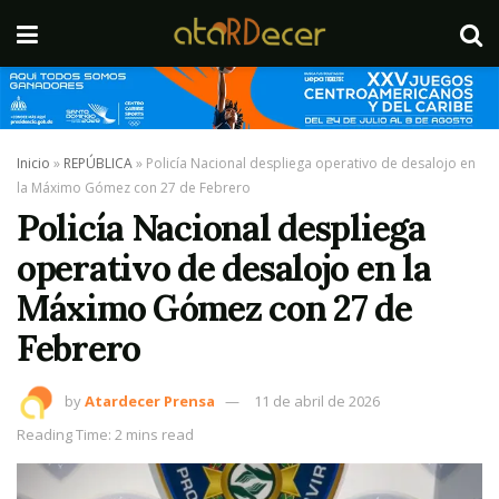
Inicio
»
REPÚBLICA
»
Policía Nacional despliega operativo de desalojo en
la Máximo Gómez con 27 de Febrero
Policía Nacional despliega
operativo de desalojo en la
Máximo Gómez con 27 de
Febrero
by
Atardecer Prensa
11 de abril de 2026
Reading Time: 2 mins read