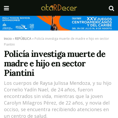
Inicio
»
REPÚBLICA
»
Policía investiga muerte de madre e hijo en sector
Piantini
Policía investiga muerte de
madre e hijo en sector
Piantini
Los cuerpos de Raysa Julissa Mendoza, y su hijo
Cornelio Yadín Nael, de 24 años, fueron
encontrados sin vida, mientras que la joven
Carolyn Milagros Pérez, de 22 años, y novia del
occiso, se encuentra recibiendo atenciones en
un centro de salud.