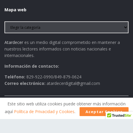
Mapa web
Atardecer
es un medio digital comprometido en mantener a
nuestros lectores informados con noticias nacionales e
internacionales.
Información de contacto:
Teléfono:
829-922-0990/849-879-0624
Correo electrónico:
atardecerdigital@gmail.com
Este sitio web utiliza cookies puede obtener más información
Política de Privacidad
AVISO LEGAL
Contactos
aquí
Política de Privacidad y Cookies
.
Aceptar Cookies
Historia
Política Editorial
© 2026
Atardecer
- Todos los derechos reservados.