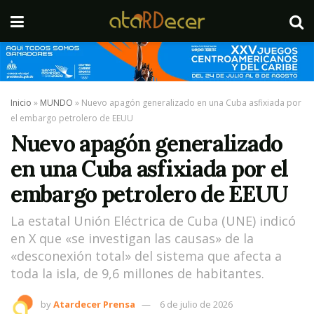
Inicio
»
MUNDO
»
Nuevo apagón generalizado en una Cuba asfixiada por
el embargo petrolero de EEUU
Nuevo apagón generalizado
en una Cuba asfixiada por el
embargo petrolero de EEUU
La estatal Unión Eléctrica de Cuba (UNE) indicó
en X que «se investigan las causas» de la
«desconexión total» del sistema que afecta a
toda la isla, de 9,6 millones de habitantes.
by
Atardecer Prensa
6 de julio de 2026