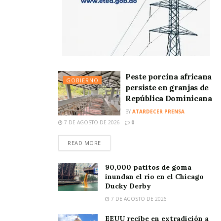
Peste porcina africana
GOBIERNO
persiste en granjas de
República Dominicana
BY
ATARDECER PRENSA
7 DE AGOSTO DE 2026
0
READ MORE
90,000 patitos de goma
inundan el río en el Chicago
Ducky Derby
7 DE AGOSTO DE 2026
EEUU recibe en extradición a