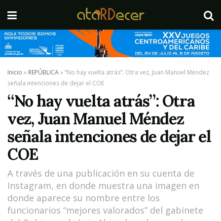
Inicio
»
REPÚBLICA
»
“No hay vuelta atrás”: Otra vez, Juan Manuel Méndez
señala intenciones de dejar el COE
“No hay vuelta atrás”: Otra
vez, Juan Manuel Méndez
señala intenciones de dejar el
COE
A través de una publicación en su cuenta de
Instagram, en donde muestra una imagen en
donde aparece su nombre entre los
funcionarios “mejores valorados” del gabinete