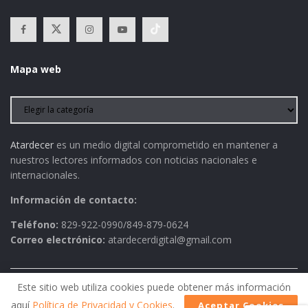
Mapa web
Atardecer
es un medio digital comprometido en mantener a
nuestros lectores informados con noticias nacionales e
internacionales.
Información de contacto:
Teléfono:
829-922-0990/849-879-0624
Correo electrónico:
atardecerdigital@gmail.com
Este sitio web utiliza cookies puede obtener más información
Política de Privacidad
AVISO LEGAL
Contactos
aquí
Política de Privacidad y Cookies
.
Aceptar Cookies