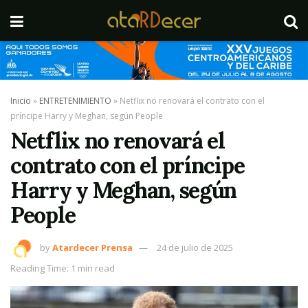
Inicio
»
ENTRETENIMIENTO
»
Netflix no renovará el contrato con el
príncipe Harry y Meghan, según People
Netflix no renovará el
contrato con el príncipe
Harry y Meghan, según
People
by
Atardecer Prensa
24 de julio de 2025
Reading Time: 1 min read