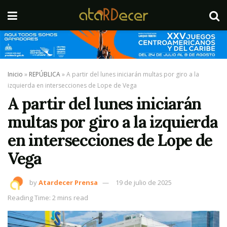
Inicio
»
REPÚBLICA
»
A partir del lunes iniciarán multas por giro a la
izquierda en intersecciones de Lope de Vega
A partir del lunes iniciarán
multas por giro a la izquierda
en intersecciones de Lope de
Vega
by
Atardecer Prensa
19 de julio de 2025
Reading Time: 2 mins read