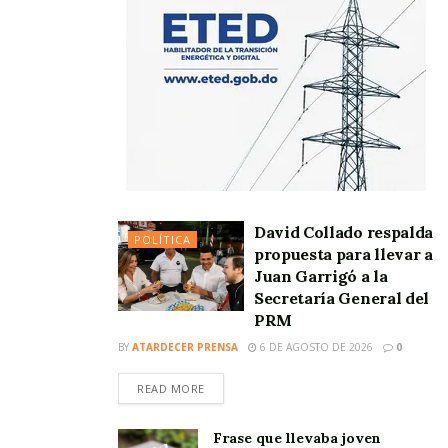
David Collado respalda
POLÍTICA
propuesta para llevar a
Juan Garrigó a la
Secretaría General del
PRM
BY
ATARDECER PRENSA
6 DE AGOSTO DE 2026
0
READ MORE
Frase que llevaba joven