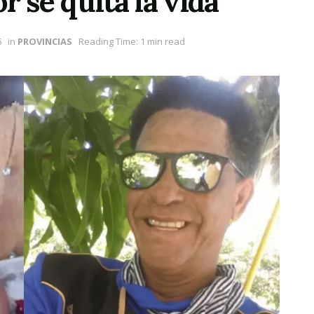
r se quita la vida
6
in
PROVINCIAS
Reading Time: 1 min read