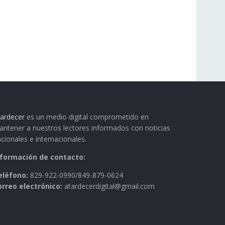
ardecer
es un medio digital comprometido en
ntener a nuestros lectores informados con noticias
cionales e internacionales.
nformación de contacto:
eléfono:
829-922-0990/849-879-0624
orreo electrónico:
atardecerdigital@gmail.com