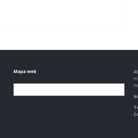
Mapa web
At
ma
na
Elegir la categoría
I
T
C