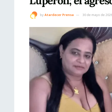
Luperón; el agreso
by
Atardecer Prensa
30 de mayo de 202