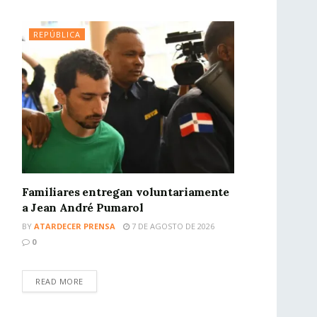
REPÚBLICA
Familiares entregan voluntariamente
a Jean André Pumarol
BY
ATARDECER PRENSA
7 DE AGOSTO DE 2026
0
READ MORE