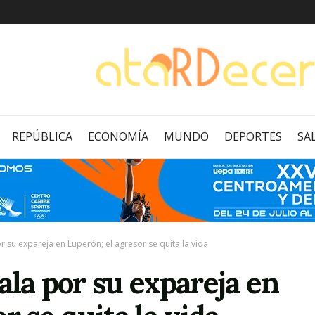
REPÚBLICA
ECONOMÍA
MUNDO
DEPORTES
SA
r su expareja en Luperón; el agresor se quita la vida
ala por su expareja en