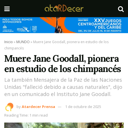
Inicio
»
MUNDO
»
Muere Jane Goodall, pionera en estudio de los
chimpancés
Muere Jane Goodall, pionera
en estudio de los chimpancés
La también Mensajera de la Paz de las Naciones
Unidas "falleció debido a causas naturales", dijo
en un comunicado el Instituto Jane Goodall.
by
Atardecer Prensa
1 de octubre de 2025
Reading Time: 1 min read