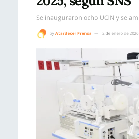
2025, según SNS
Se inauguraron ocho UCIN y se am
by
Atardecer Prensa
2 de enero de 2026