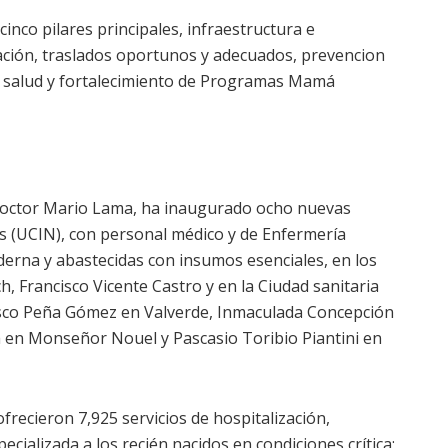
nco pilares principales, infraestructura e
cación, traslados oportunos y adecuados, prevencion
en salud y fortalecimiento de Programas Mamá
 doctor Mario Lama, ha inaugurado ocho nuevas
 (UCIN), con personal médico y de Enfermería
erna y abastecidas con insumos esenciales, en los
h, Francisco Vicente Castro y en la Ciudad sanitaria
isco Peña Gómez en Valverde, Inmaculada Concepción
 en Monseñor Nouel y Pascasio Toribio Piantini en
recieron 7,925 servicios de hospitalización,
ializada a los recién nacidos en condiciones crítica;