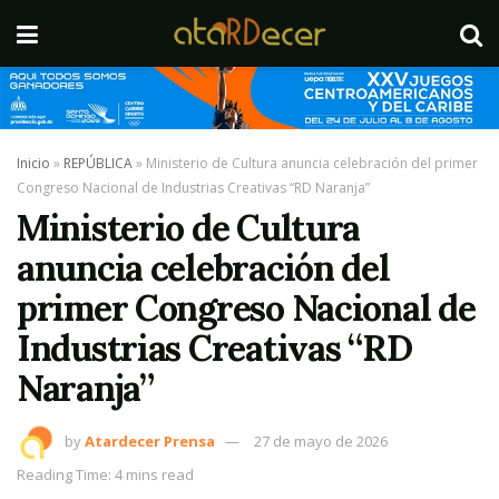
Inicio
»
REPÚBLICA
»
Ministerio de Cultura anuncia celebración del primer
Congreso Nacional de Industrias Creativas “RD Naranja”
Ministerio de Cultura
anuncia celebración del
primer Congreso Nacional de
Industrias Creativas “RD
Naranja”
by
Atardecer Prensa
27 de mayo de 2026
Reading Time: 4 mins read