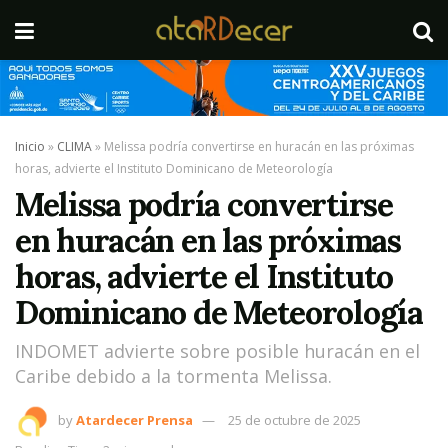
Inicio
»
CLIMA
»
Melissa podría convertirse en huracán en las próximas
horas, advierte el Instituto Dominicano de Meteorología
Melissa podría convertirse
en huracán en las próximas
horas, advierte el Instituto
Dominicano de Meteorología
INDOMET advierte sobre posible huracán en el
Caribe debido a la tormenta Melissa.
by
Atardecer Prensa
25 de octubre de 2025