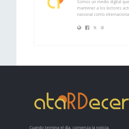
Somos un medio digital que 
mantener a los lectores act
nacional como internacional
Cuando termina el día, comienza la noticia.