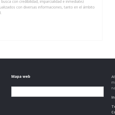
busca con credibilidad, imparcialidad e inmediatez
ualizados con diversas informaciones, tanto en el ámbito
.
Mapa web
At
ma
na
Elegir la categoría
I
T
C