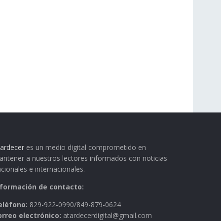
ardecer
es un medio digital comprometido en
ntener a nuestros lectores informados con noticias
cionales e internacionales.
nformación de contacto:
eléfono:
829-922-0990/849-879-0624
orreo electrónico:
atardecerdigital@gmail.com