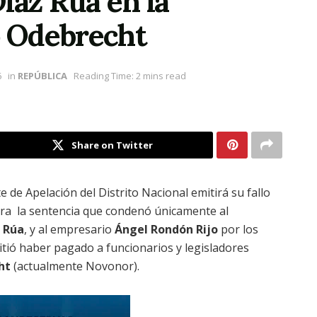
íaz Rúa en la
o Odebrecht
6
in
REPÚBLICA
Reading Time: 2 mins read
Share on Twitter
te de Apelación del Distrito Nacional emitirá su fallo
tra la sentencia que condenó únicamente al
z Rúa
, y al empresario
Ángel Rondón Rijo
por los
tió haber pagado a funcionarios y legisladores
ht
(actualmente Novonor).