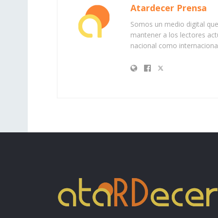
Atardecer Prensa
Somos un medio digital que 
mantener a los lectores act
nacional como internacional