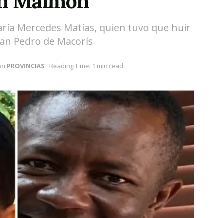
en Maimón
aría Mercedes Matías, quien tuvo que huir
San Pedro de Macorís
in
PROVINCIAS
Reading Time: 1 min read