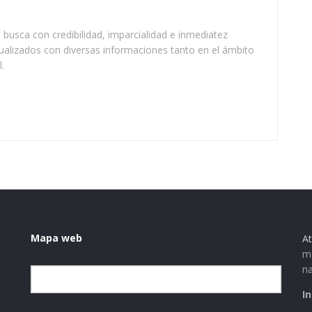
busca con credibilidad, imparcialidad e inmediatez
ualizados con diversas informaciones tanto en el ámbito
.
Mapa web
At
ma
na
Elegir la categoría
I