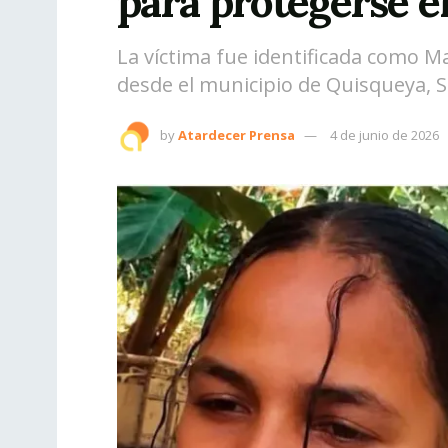
para protegerse 
La víctima fue identificada como M
desde el municipio de Quisqueya, 
by
Atardecer Prensa
4 de junio de 2026