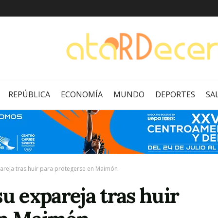
REPÚBLICA
ECONOMÍA
MUNDO
DEPORTES
SA
pareja tras huir para protegerse en Maimón
u expareja tras huir