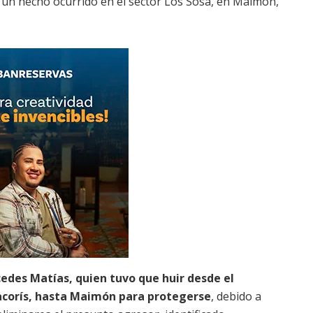
n un hecho ocurrido en el sector Los Sosa, en Maimón,
edes Matías, quien tuvo que huir desde el
acorís, hasta Maimón para protegerse
, debido a