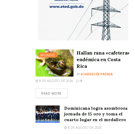
Hallan rana «cafetera»
MUNDO
endémica en Costa
Rica
BY
ATARDECER PRENSA
8 DE AGOSTO DE 2026
0
READ MORE
Dominicana logra asombrosa
jornada de 15 oro y toma el
cuarto lugar en el medallero
8 DE AGOSTO DE 2026