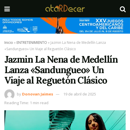
Inicio
»
ENTRETENIMIENTO
»
Jazmin La Nena de Medellín Lanza
«Sandungueo» Un Viaje al Reguetón Clásico
Jazmin La Nena de Medellín
Lanza «Sandungueo» Un
Viaje al Reguetón Clásico
by
Donovan Jaimes
19 de abril de 2025
Reading Time: 1 min read