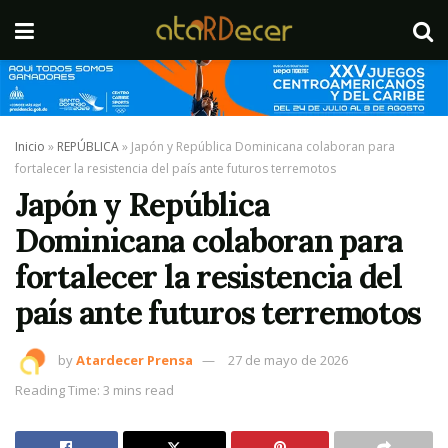
Inicio
»
REPÚBLICA
»
Japón y República Dominicana colaboran para
fortalecer la resistencia del país ante futuros terremotos
Japón y República
Dominicana colaboran para
fortalecer la resistencia del
país ante futuros terremotos
by
Atardecer Prensa
27 de mayo de 2026
Reading Time: 3 mins read