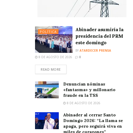
Abinader asumiría la
POLÍTICA
presidencia del PRM
este domingo
BY
ATARDECER PRENSA
8 DE AGOSTO DE 2026
0
READ MORE
Denuncian nóminas
«fantasma» y millonario
fraude en la TSS
8 DE AGOSTO DE 2026
Abinader al cerrar Santo
Domingo 2026: “La llama se
apaga, pero seguirá viva en
miles de corazones”