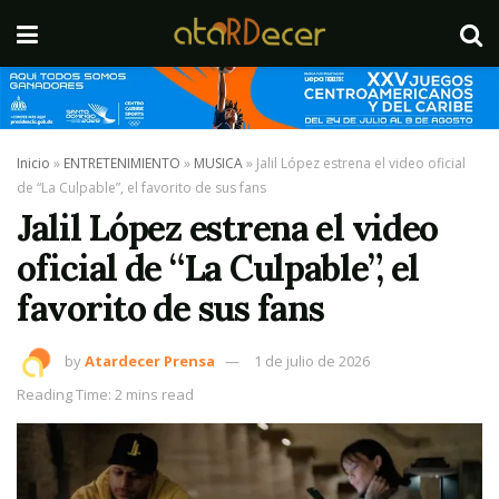
Inicio
»
ENTRETENIMIENTO
»
MUSICA
»
Jalil López estrena el video oficial
de “La Culpable”, el favorito de sus fans
Jalil López estrena el video
oficial de “La Culpable”, el
favorito de sus fans
by
Atardecer Prensa
1 de julio de 2026
Reading Time: 2 mins read