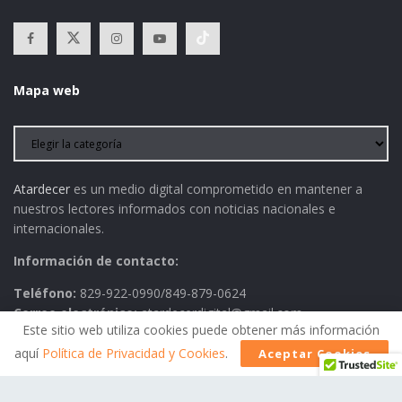
Mapa web
Atardecer
es un medio digital comprometido en mantener a
nuestros lectores informados con noticias nacionales e
internacionales.
Información de contacto:
Teléfono:
829-922-0990/849-879-0624
Correo electrónico:
atardecerdigital@gmail.com
Este sitio web utiliza cookies puede obtener más información
aquí
Política de Privacidad y Cookies
.
Aceptar Cookies
Política de Privacidad
AVISO LEGAL
Contactos