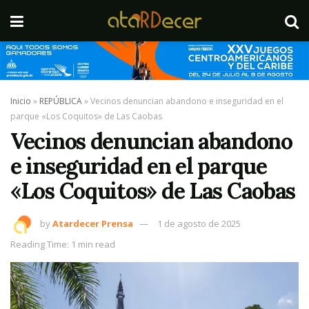
Inicio
»
REPÚBLICA
»
Vecinos denuncian abandono e inseguridad en el
parque «Los Coquitos» de Las Caobas
Vecinos denuncian abandono
e inseguridad en el parque
«Los Coquitos» de Las Caobas
by
Atardecer Prensa
1 de agosto de 2025
Reading Time: 1 min read