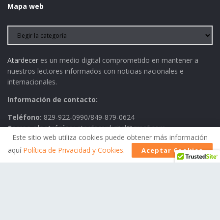
Mapa web
Atardecer
es un medio digital comprometido en mantener a
nuestros lectores informados con noticias nacionales e
internacionales.
Información de contacto:
Teléfono:
829-922-0990/849-879-0624
Correo electrónico:
atardecerdigital@gmail.com
Este sitio web utiliza cookies puede obtener más información
aquí
Política de Privacidad y Cookies
.
Aceptar Cookies
Política de Privacidad
AVISO LEGAL
Contactos
Historia
Política Editorial
© 2026
Atardecer
- Todos los derechos reservados.