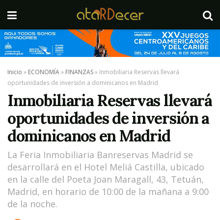
Inicio
»
ECONOMÍA
»
FINANZAS
»
Inmobiliaria Reservas llevará
oportunidades de inversión a dominicanos en Madrid
Inmobiliaria Reservas llevará
oportunidades de inversión a
dominicanos en Madrid
La Feria Inmobiliaria Banreservas Madrid se
desarrollará en el Hotel Meliá Castilla, ubicado
en la calle del Poeta Joan Maragall, 43, Tetuán,
Madrid, en horario de 10:00 de la mañana a 9:00
de la noche.