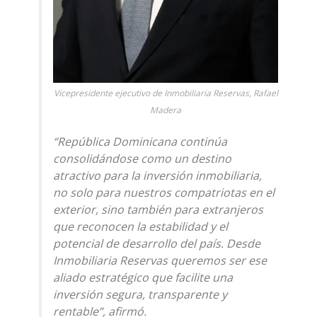
Vicepresidente ejecutivo de Inmobiliaria Reservas, Rafael
Madera
“República Dominicana continúa
consolidándose como un destino
atractivo para la inversión inmobiliaria,
no solo para nuestros compatriotas en el
exterior, sino también para extranjeros
que reconocen la estabilidad y el
potencial de desarrollo del país. Desde
Inmobiliaria Reservas queremos ser ese
aliado estratégico que facilite una
inversión segura, transparente y
rentable”, afirmó.