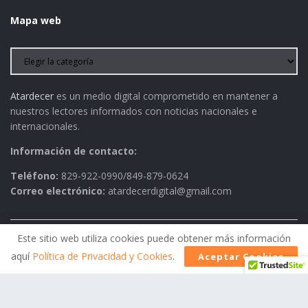
Mapa web
Atardecer
es un medio digital comprometido en mantener a
nuestros lectores informados con noticias nacionales e
internacionales.
Información de contacto:
Teléfono:
829-922-0990/849-879-0624
Correo electrónico:
atardecerdigital@gmail.com
Este sitio web utiliza cookies puede obtener más información
Política de Privacidad
AVISO LEGAL
Contactos
aquí
Política de Privacidad y Cookies
.
Aceptar Cookies
Historia
Política Editorial
© 2026
Atardecer
- Todos los derechos reservados.