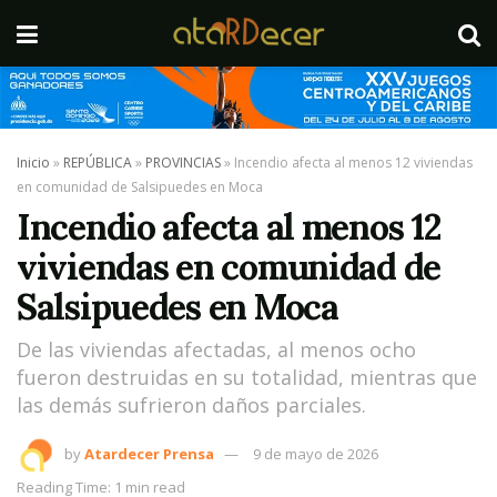
Inicio
»
REPÚBLICA
»
PROVINCIAS
»
Incendio afecta al menos 12 viviendas
en comunidad de Salsipuedes en Moca
Incendio afecta al menos 12
viviendas en comunidad de
Salsipuedes en Moca
De las viviendas afectadas, al menos ocho
fueron destruidas en su totalidad, mientras que
las demás sufrieron daños parciales.
by
Atardecer Prensa
9 de mayo de 2026
Reading Time: 1 min read