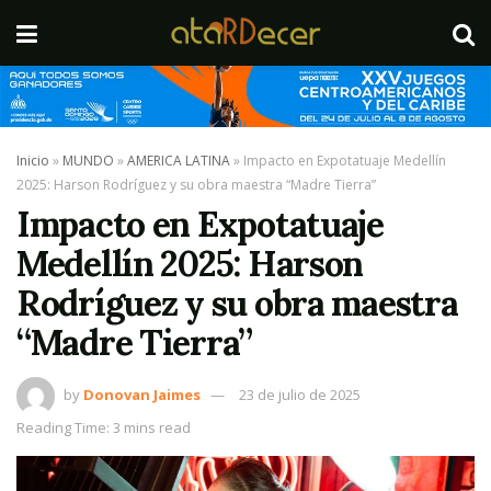
Inicio
»
MUNDO
»
AMERICA LATINA
»
Impacto en Expotatuaje Medellín
2025: Harson Rodríguez y su obra maestra “Madre Tierra”
Impacto en Expotatuaje
Medellín 2025: Harson
Rodríguez y su obra maestra
“Madre Tierra”
by
Donovan Jaimes
23 de julio de 2025
Reading Time: 3 mins read