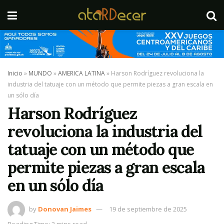
Inicio
»
MUNDO
»
AMERICA LATINA
»
Harson Rodríguez revoluciona la
industria del tatuaje con un método que permite piezas a gran escala en
un sólo día
Harson Rodríguez
revoluciona la industria del
tatuaje con un método que
permite piezas a gran escala
en un sólo día
by
Donovan Jaimes
19 de septiembre de 2025
Reading Time: 2 mins read