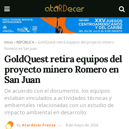
Inicio
»
REPÚBLICA
»
GoldQuest retira equipos del proyecto minero
Romero en San Juan
GoldQuest retira equipos del
proyecto minero Romero en
San Juan
De acuerdo con el documento, los equipos
estaban vinculados a actividades técnicas y
ambientales relacionadas con un estudio de
impacto ambiental en desarrollo.
by
Atardecer Prensa
8 de mayo de 2026