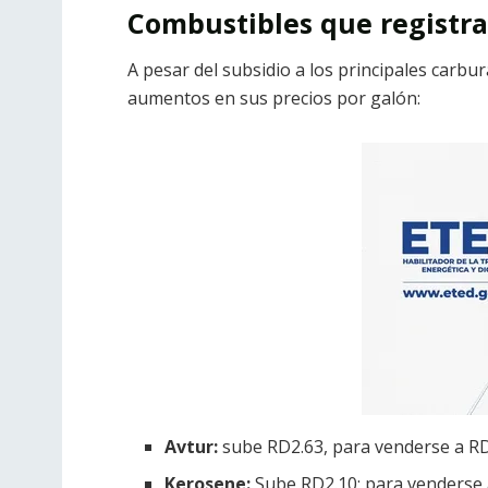
Combustibles que registra
A pesar del subsidio a los principales carbu
aumentos en sus precios por galón:
Avtur:
sube RD2.63, para venderse a RD
Kerosene:
Sube RD2.10; para venderse 