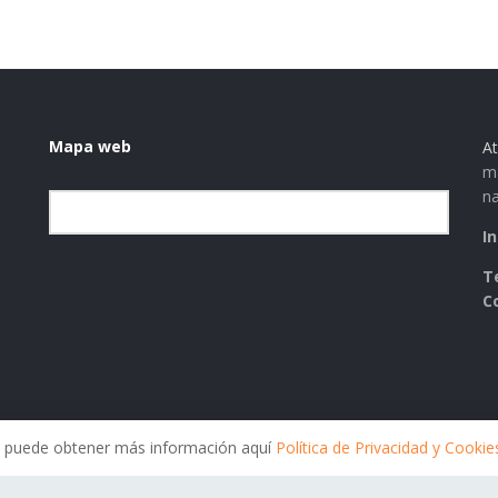
Mapa web
At
ma
na
Elegir la categoría
I
T
C
ies puede obtener más información aquí
Política de Privacidad y Cookie
Política de Privacidad