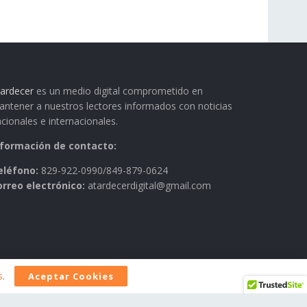
ardecer
es un medio digital comprometido en
ntener a nuestros lectores informados con noticias
cionales e internacionales.
nformación de contacto:
eléfono:
829-922-0990/849-879-0624
orreo electrónico:
atardecerdigital@gmail.com
s
.
Aceptar Cookies
AVISO LEGAL
Contactos
Historia
Política Editorial