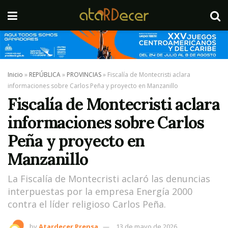
Inicio
»
REPÚBLICA
»
PROVINCIAS
»
Fiscalía de Montecristi aclara
informaciones sobre Carlos Peña y proyecto en Manzanillo
Fiscalía de Montecristi aclara
informaciones sobre Carlos
Peña y proyecto en
Manzanillo
La Fiscalía de Montecristi aclaró las denuncias
interpuestas por la empresa Energía 2000
contra el líder religioso Carlos Peña.
by
Atardecer Prensa
13 de mayo de 2026