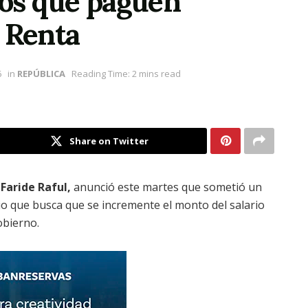
ios que paguen
 Renta
6
in
REPÚBLICA
Reading Time: 2 mins read
Share on Twitter
,
Faride Raful,
anunció este martes que sometió un
io que busca que se incremente el monto del salario
obierno.