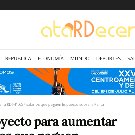
REPÚBLICA
ECONOMÍA
MUNDO
DEPORTES
SA
r a RD$41,657 salarios que paguen Impuesto sobre la Renta
oyecto para aumentar