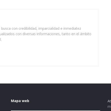
busca con credibilidad, imparcialidad e inmediatez
ualizados con diversas informaciones, tanto en el ámbito
.
Mapa web
At
ma