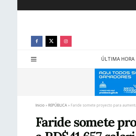
ÚLTIMA HORA
Inicio
»
REPÚBLICA
»
Faride somete proyecto para aumenta
Faride somete pr