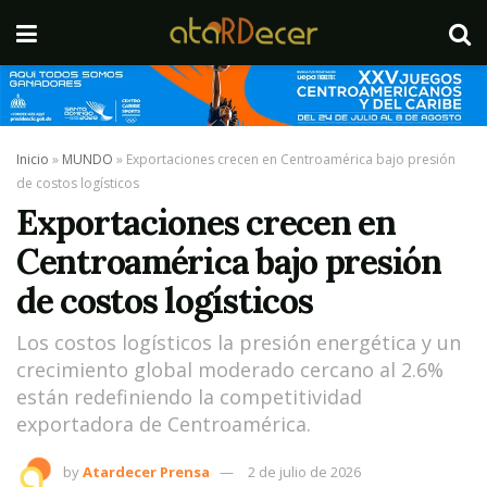
Inicio
»
MUNDO
»
Exportaciones crecen en Centroamérica bajo presión
de costos logísticos
Exportaciones crecen en
Centroamérica bajo presión
de costos logísticos
Los costos logísticos la presión energética y un
crecimiento global moderado cercano al 2.6%
están redefiniendo la competitividad
exportadora de Centroamérica.
by
Atardecer Prensa
2 de julio de 2026